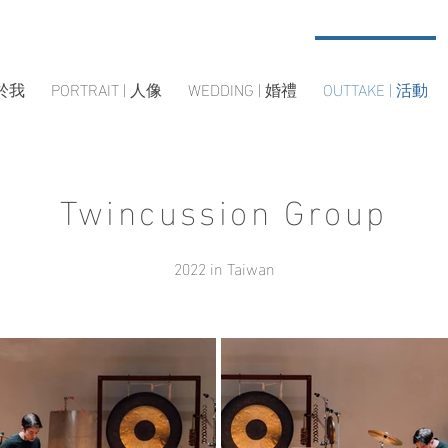
關於我
PORTRAIT | 人像
WEDDING | 婚禮
OUTTAKE | 活動
Twincussion Group
2022 in Taiwan